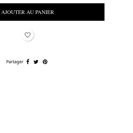
AJOUTER AU PANIER
favorite_border
Partager