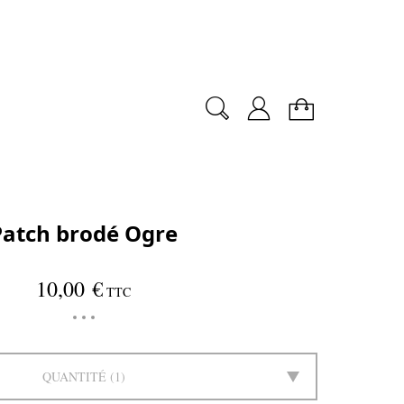
Patch brodé Ogre
10,00 €
TTC
QUANTITÉ
1