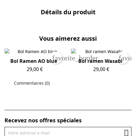
Détails du produit
Vous aimerez aussi
favorite_border
favor
Bol Ramen AO blue
Bol ramen Wasabi
Prix
29,00 €
Prix
29,00 €
Commentaires (0)
Recevez nos offres spéciales