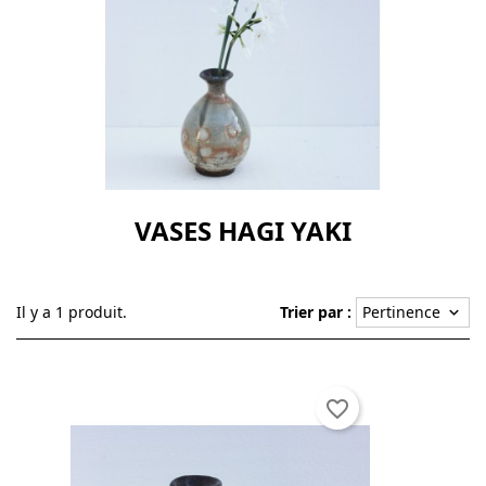
VASES HAGI YAKI
Il y a 1 produit.
Trier par :
Pertinence
keyboard_arrow_down
favorite_border